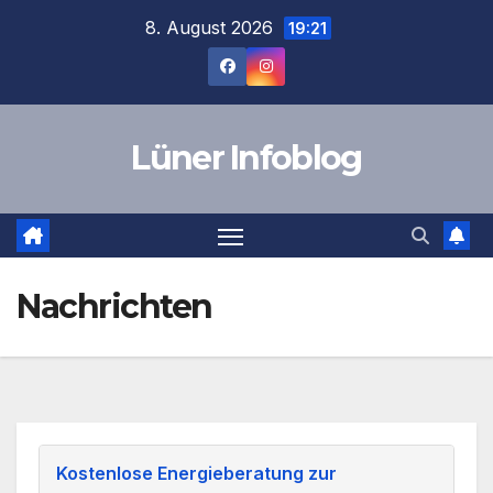
Zum
8. August 2026
19:21
Inhalt
springen
Lüner Infoblog
Nachrichten
Kostenlose Energieberatung zur