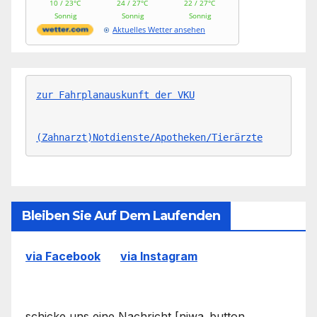
10 / 23°C
24 / 27°C
22 / 27°C
Sonnig
Sonnig
Sonnig
Aktuelles Wetter ansehen
zur Fahrplanauskunft der VKU
(Zahnarzt)Notdienste/Apotheken/Tierärzte
Bleiben Sie Auf Dem Laufenden
via Facebook
via Instagram
schicke uns eine Nachricht [njwa_button