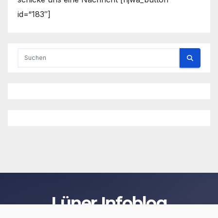
id=“183″]
Lüner Infoblog