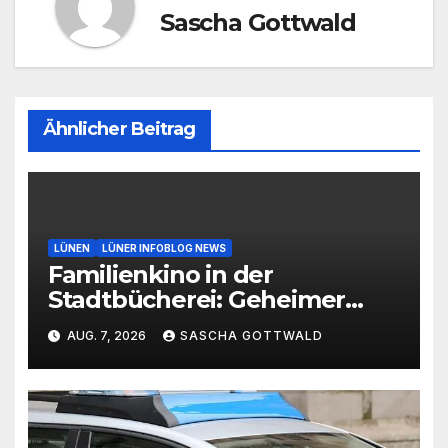
Sascha Gottwald
Ähnlicher Beitrag
LÜNEN
LÜNER INFOBLOG NEWS
Familienkino in der
Stadtbücherei: Geheimer
Film bei freiem Eintritt
AUG. 7, 2026
SASCHA GOTTWALD