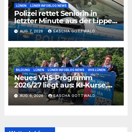
LÜNEN
LÜNER INFOBLOG NEWS
Polizei rettet Seniorin in
letzter Minute aus der Lippe
bei Lünen
AUG. 7, 2026
SASCHA GOTTWALD
BILDUNG
LÜNEN
LÜNER INFOBLOG NEWS
VHS LÜNEN
Neues VHS-Programm
2026/27 liegt aus: KI-Kurse,
IGA-Guides und neue
AUG. 6, 2026
SASCHA GOTTWALD
Formate