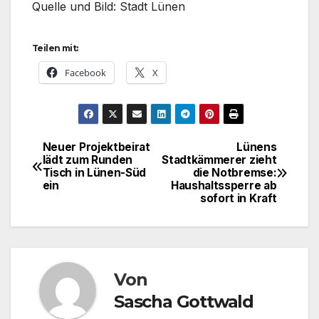
Quelle und Bild: Stadt Lünen
Teilen mit:
Facebook
X
Neuer Projektbeirat
Lünens
Beitragsnavigation
lädt zum Runden
Stadtkämmerer zieht
Tisch in Lünen-Süd
die Notbremse:
ein
Haushaltssperre ab
sofort in Kraft
Von
Sascha Gottwald