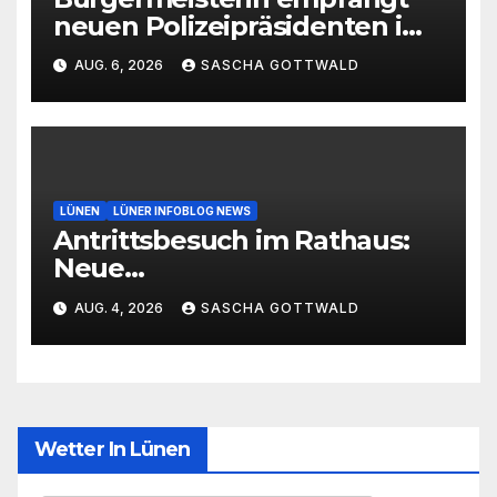
neuen Polizeipräsidenten im
Rathaus
AUG. 6, 2026
SASCHA GOTTWALD
LÜNEN
LÜNER INFOBLOG NEWS
Antrittsbesuch im Rathaus:
Neue
Hauptgeschäftsführerin der
AUG. 4, 2026
SASCHA GOTTWALD
Handwerkskammer
Dortmund zu Gast in Lünen
Wetter In Lünen