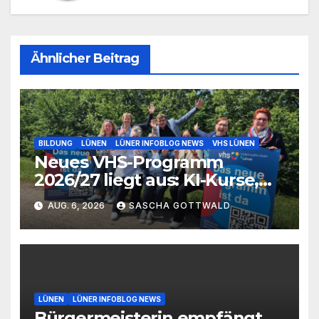
Ähnlicher Beitrag
BILDUNG
LÜNEN
LÜNER INFOBLOG NEWS
VHS LÜNEN
Neues VHS-Programm
2026/27 liegt aus: KI-Kurse,
IGA-Guides und neue
AUG. 6, 2026
SASCHA GOTTWALD
Formate
LÜNEN
LÜNER INFOBLOG NEWS
Bürgermeisterin empfängt