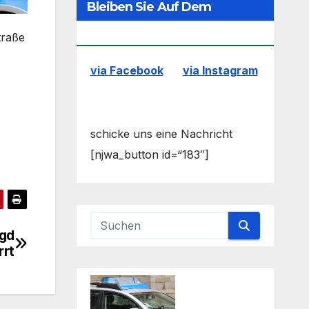
Bleiben Sie Auf Dem
Laufenden
traße
via Facebook
via Instagram
schicke uns eine Nachricht
[njwa_button id=“183″]
agd
rrt