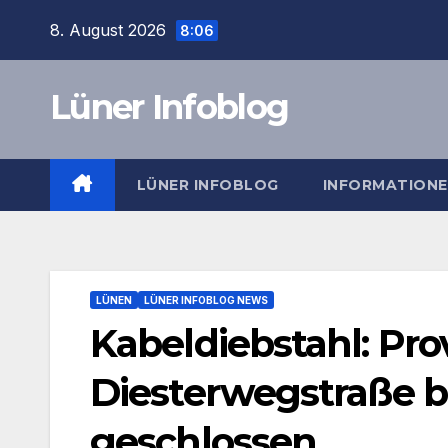
Zum
8. August 2026
8:06
Inhalt
springen
Lüner Infoblog
LÜNER INFOBLOG
INFORMATION
LÜNEN
LÜNER INFOBLOG NEWS
Kabeldiebstahl: Prov
Diesterwegstraße b
geschlossen