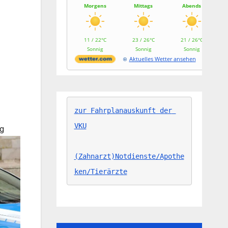
Morgens
Mittags
Abends
11 / 22°C
23 / 26°C
21 / 26°C
Sonnig
Sonnig
Sonnig
Aktuelles Wetter ansehen
zur Fahrplanauskunft der 
VKU
ng
(Zahnarzt)Notdienste/Apothe
ken/Tierärzte