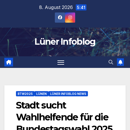
Zum
8. August 2026
5:41
Inhalt
springen
Lüner Infoblog
BTW2025
LÜNEN
LÜNER INFOBLOG NEWS
Stadt sucht
Wahlhelfende für die
Bundestagswahl 2025