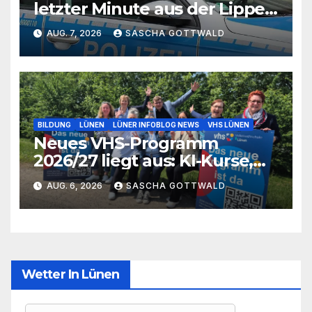
letzter Minute aus der Lippe
bei Lünen
AUG. 7, 2026
SASCHA GOTTWALD
BILDUNG
LÜNEN
LÜNER INFOBLOG NEWS
VHS LÜNEN
Neues VHS-Programm
2026/27 liegt aus: KI-Kurse,
IGA-Guides und neue
AUG. 6, 2026
SASCHA GOTTWALD
Formate
Wetter In Lünen