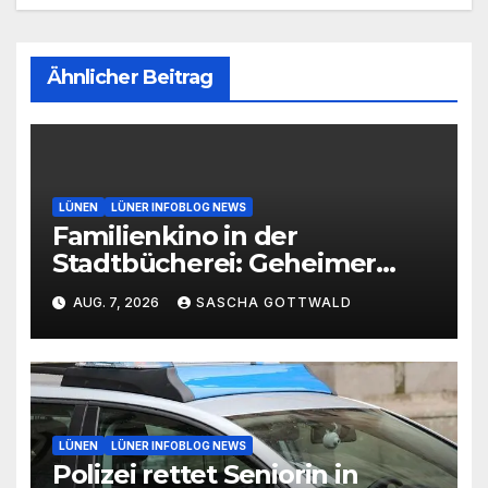
Ähnlicher Beitrag
LÜNEN
LÜNER INFOBLOG NEWS
Familienkino in der
Stadtbücherei: Geheimer
Film bei freiem Eintritt
AUG. 7, 2026
SASCHA GOTTWALD
LÜNEN
LÜNER INFOBLOG NEWS
Polizei rettet Seniorin in