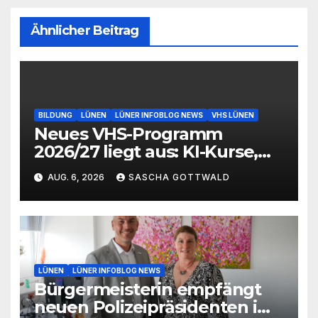
Ähnlicher Beitrag
BILDUNG
LÜNEN
LÜNER INFOBLOG NEWS
VHS LÜNEN
Neues VHS-Programm
2026/27 liegt aus: KI-Kurse,
IGA-Guides und neue
AUG. 6, 2026
SASCHA GOTTWALD
Formate
LÜNEN
LÜNER INFOBLOG NEWS
Bürgermeisterin empfängt
neuen Polizeipräsidenten im