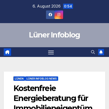
Zum
6. August 2026
0:54
Inhalt
springen
Lüner Infoblog
LÜNEN
LÜNER INFOBLOG NEWS
Kostenfreie
Energieberatung für
Immobilieneigentüm