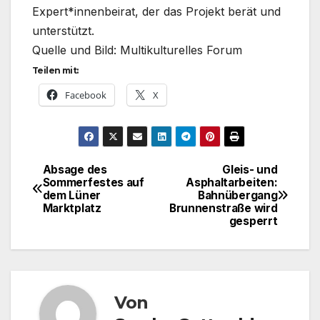
Expert*innenbeirat, der das Projekt berät und
unterstützt.
Quelle und Bild:
Multikulturelles Forum
Teilen mit:
Facebook
X
Absage des
Gleis- und
Beitragsnavigation
Sommerfestes auf
Asphaltarbeiten:
dem Lüner
Bahnübergang
Marktplatz
Brunnenstraße wird
gesperrt
Von