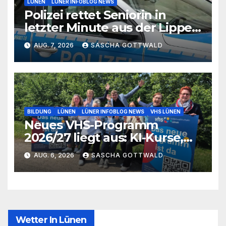
LÜNEN
LÜNER INFOBLOG NEWS
Polizei rettet Seniorin in
letzter Minute aus der Lippe
bei Lünen
AUG. 7, 2026
SASCHA GOTTWALD
BILDUNG
LÜNEN
LÜNER INFOBLOG NEWS
VHS LÜNEN
Neues VHS-Programm
2026/27 liegt aus: KI-Kurse,
IGA-Guides und neue
AUG. 6, 2026
SASCHA GOTTWALD
Formate
Wetter In Lünen