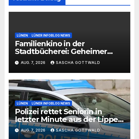
LÜNEN
LÜNER INFOBLOG NEWS
Familienkino in der
Stadtbücherei: Geheimer
Film bei freiem Eintritt
AUG. 7, 2026
SASCHA GOTTWALD
LÜNEN
LÜNER INFOBLOG NEWS
Polizei rettet Seniorin in
letzter Minute aus der Lippe
bei Lünen
AUG. 7, 2026
SASCHA GOTTWALD