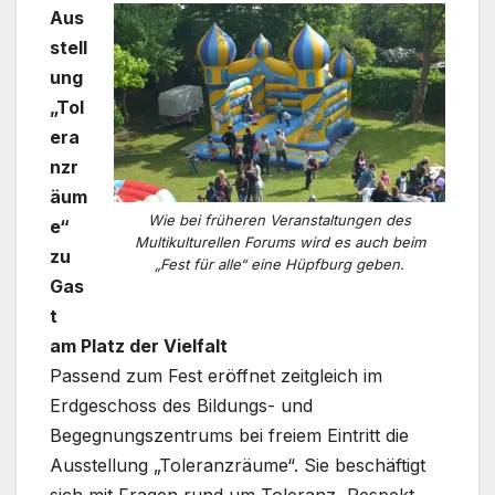
Aus
stell
ung
„Tol
era
nzr
äum
Wie bei früheren Veranstaltungen des
e“
Multikulturellen Forums wird es auch beim
zu
„Fest für alle“ eine Hüpfburg geben.
Gas
t
am Platz der Vielfalt
Passend zum Fest eröffnet zeitgleich im
Erdgeschoss des Bildungs- und
Begegnungszentrums bei freiem Eintritt die
Ausstellung „Toleranzräume“. Sie beschäftigt