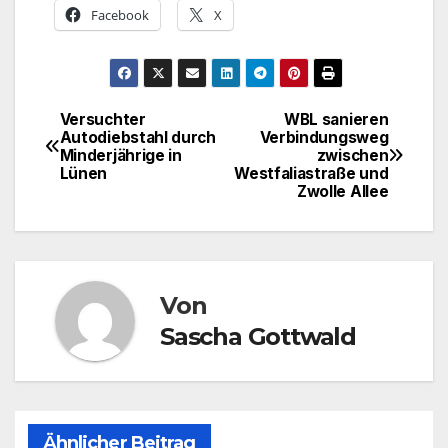
Facebook
X
Versuchter
WBL sanieren
Beitragsnavigation
Autodiebstahl durch
Verbindungsweg
Minderjährige in
zwischen
Lünen
Westfaliastraße und
Zwolle Allee
Von
Sascha Gottwald
Ähnlicher Beitrag