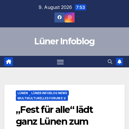
Zum
9. August 2026
7:53
Inhalt
springen
Lüner Infoblog
LÜNEN
LÜNER INFOBLOG NEWS
MULTIKULTURELLES FORUM E.V.
„Fest für alle“ lädt
ganz Lünen zum