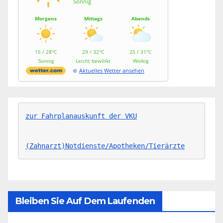
Sonnig
Morgens
Mittags
Abends
15 / 28°C
29 / 32°C
25 / 31°C
Sonnig
Leicht bewölkt
Wolkig
Aktuelles Wetter ansehen
zur Fahrplanauskunft der VKU
(Zahnarzt)Notdienste/Apotheken/Tierärzte
Bleiben Sie Auf Dem Laufenden