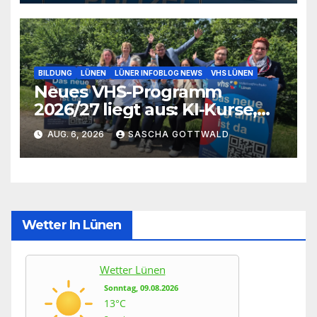
BILDUNG
LÜNEN
LÜNER INFOBLOG NEWS
VHS LÜNEN
Neues VHS-Programm
2026/27 liegt aus: KI-Kurse,
IGA-Guides und neue
AUG. 6, 2026
SASCHA GOTTWALD
Formate
Wetter In Lünen
Wetter Lünen
Sonntag, 09.08.2026
13°C