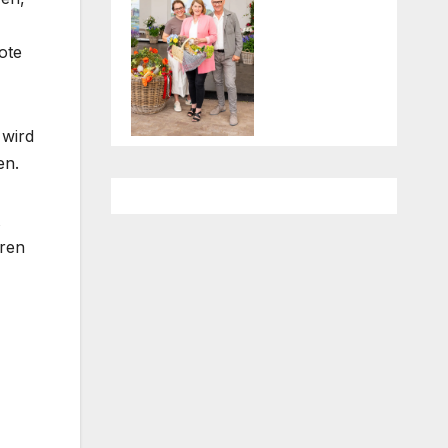
ote
 wird
en.
eren