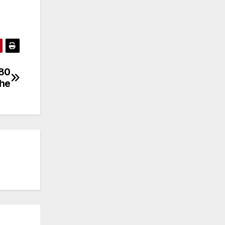
 80
che