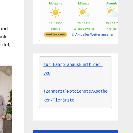
Morgens
Mittags
Abends
15 / 28°C
29 / 32°C
25 / 31°C
 und
Sonnig
Leicht bewölkt
Wolkig
Aktuelles Wetter ansehen
ick
rtet,
zur Fahrplanauskunft der 
VKU
(Zahnarzt)Notdienste/Apothe
ken/Tierärzte