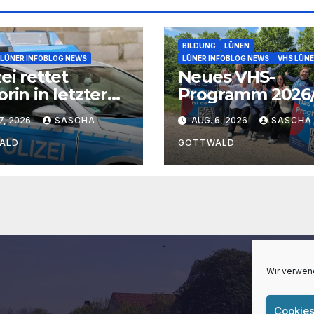
BILDUNG
LÜNEN
LÜNER INFOBLOG NEWS
LÜNER INFOBLOG NEWS
VHS LÜN
ei rettet
Neues VHS-
orin in letzter
Programm 2026
te aus der
liegt aus: KI-Kur
7, 2026
SASCHA
AUG. 6, 2026
SASCHA
e bei Lünen
IGA-Guides und
neue Formate
ALD
GOTTWALD
Wir verwen
Cookies