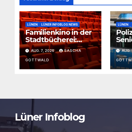
LÜNEN
LÜNER INFOBLOG NEWS
LÜNEN
Familienkino in der
Poliz
Stadtbücherei:
Seni
Geheimer Film bei
Minu
AUG. 7, 2026
SASCHA
AUG. 
freiem Eintritt
Lipp
GOTTWALD
GOTTW
Lüner Infoblog