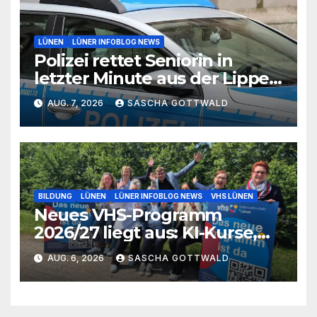
LÜNEN
LÜNER INFOBLOG NEWS
Polizei rettet Seniorin in
letzter Minute aus der Lippe
bei Lünen
AUG. 7, 2026
SASCHA GOTTWALD
BILDUNG
LÜNEN
LÜNER INFOBLOG NEWS
VHS LÜNEN
Neues VHS-Programm
2026/27 liegt aus: KI-Kurse,
IGA-Guides und neue
AUG. 6, 2026
SASCHA GOTTWALD
Formate