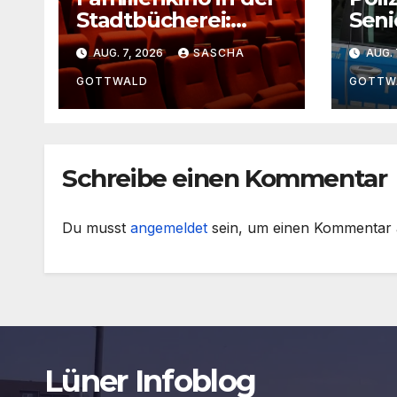
Stadtbücherei:
Seni
Geheimer Film bei
Minu
AUG. 7, 2026
SASCHA
AUG. 
freiem Eintritt
Lipp
GOTTWALD
GOTTW
Schreibe einen Kommentar
Du musst
angemeldet
sein, um einen Kommentar
Lüner Infoblog