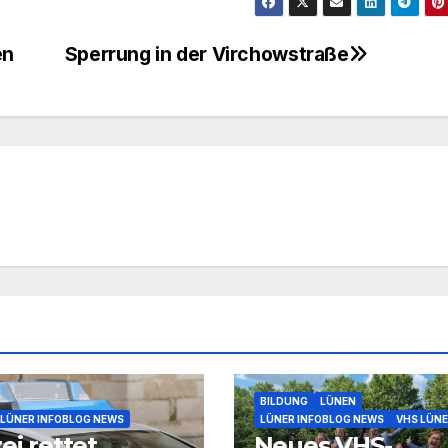
en
Sperrung in der Virchowstraße
BILDUNG
LÜNEN
LÜNER INFOBLOG NEWS
LÜNER INFOBLOG NEWS
VHS LÜN
ei rettet
Neues VHS-