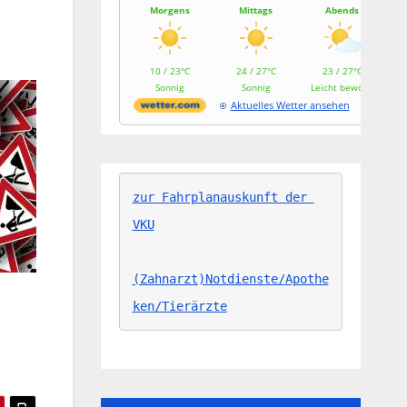
Morgens
Mittags
Abends
10 / 23°C
24 / 27°C
23 / 27°C
Sonnig
Sonnig
Leicht bewölkt
Aktuelles Wetter ansehen
zur Fahrplanauskunft der 
VKU
(Zahnarzt)Notdienste/Apothe
ken/Tierärzte