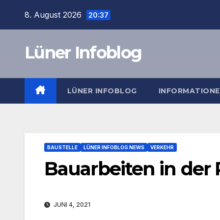
Zum
8. August 2026
20:37
Inhalt
springen
Lüner Infoblog
LÜNER INFOBLOG
INFORMATION
BAUSTELLE
LÜNER INFOBLOG NEWS
VERKEHR
Bauarbeiten in der
JUNI 4, 2021