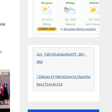
Morgens
Mittags
Abends
16 / 21°C
22 / 24°C
18 / 23°C
sse
Wolkig
Bedeckt
Leicht bewölkt
Aktuelles Wetter ansehen
h
zur Fahrplanauskunft der 
VKU
(Zahnarzt)Notdienste/Apothe
ken/Tierärzte