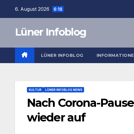
Zum
6. August 2026
6:18
Inhalt
springen
Lüner Infoblog
LÜNER INFOBLOG
INFORMATION
KULTUR
LÜNER INFOBLOG NEWS
Nach Corona-Pause:
wieder auf