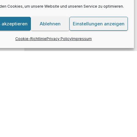
den Cookies, um unsere Website und unseren Service zu optimieren.
 akzeptieren
Ablehnen
Einstellungen anzeigen
Cookie-Richtlinie
Privacy Policy
Impressum
blog
Kontakt
Impressum
Privacy Policy
Cookie-Richtlinie (EU)
Home