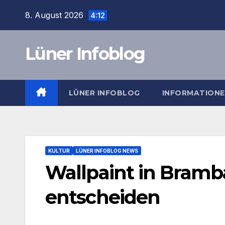
Zum
8. August 2026
4:12
Inhalt
springen
Lüner Infoblog
LÜNER INFOBLOG
INFORMATION
KULTUR
LÜNER INFOBLOG NEWS
Wallpaint in Bramb
entscheiden