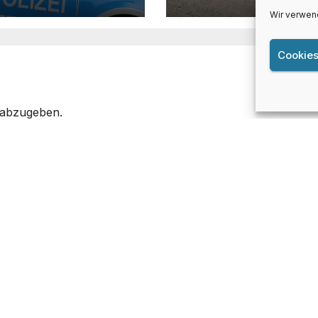
Wir verwen
Cookies
 abzugeben.
nsar
Lüner Info