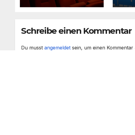
Schreibe einen Kommentar
Du musst
angemeldet
sein, um einen Kommentar
Lüner Infoblog
Stolz präsentiert von WordPress
|
Theme:
Newsup
von
Themea