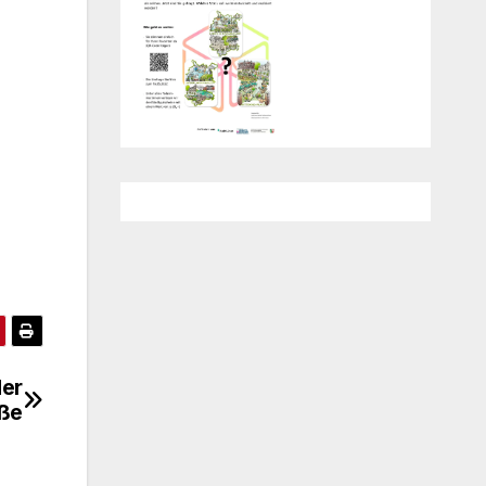
der
ße