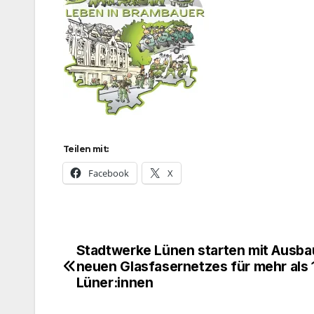
Teilen mit:
Facebook
X
Stadtwerke Lünen starten mit Ausba
Beitragsnavigation
neuen Glasfasernetzes für mehr als 
Lüner:innen