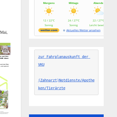
Morgens
Mittags
Abends
12 / 22°C
24 / 27°C
22 / 27°C
Sonnig
Sonnig
Leicht bewölkt
Aktuelles Wetter ansehen
 Mai,
zur Fahrplanauskunft der 
VKU
(Zahnarzt)Notdienste/Apothe
ken/Tierärzte