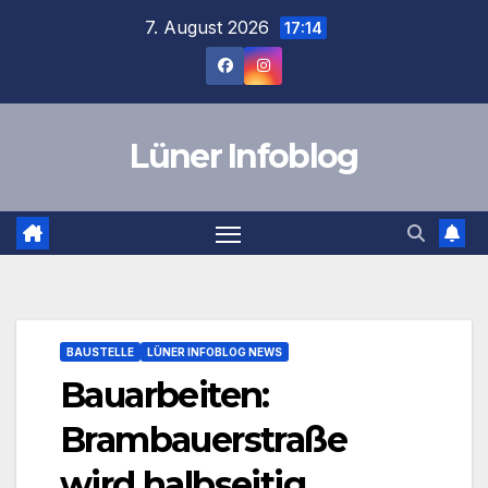
Zum
7. August 2026
17:14
Inhalt
springen
Lüner Infoblog
BAUSTELLE
LÜNER INFOBLOG NEWS
Bauarbeiten:
Brambauerstraße
wird halbseitig