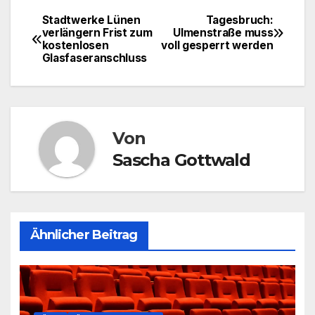
Stadtwerke Lünen
Tagesbruch:
Beitragsnavigation
verlängern Frist zum
Ulmenstraße muss
kostenlosen
voll gesperrt werden
Glasfaseranschluss
Von
Sascha Gottwald
Ähnlicher Beitrag