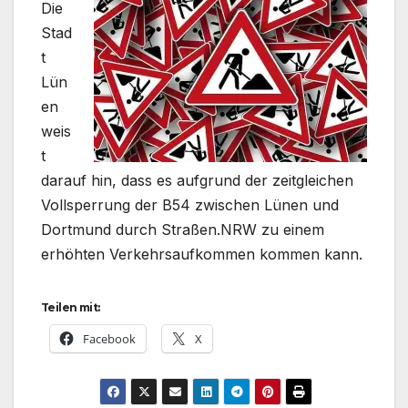
Die
Stad
t
Lün
en
weis
t
darauf hin, dass es aufgrund der zeitgleichen
Vollsperrung der B54 zwischen Lünen und
Dortmund durch Straßen.NRW zu einem
erhöhten Verkehrsaufkommen kommen kann.
Teilen mit:
Facebook
X