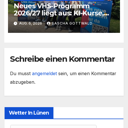
Neues VHS-Programm
2026/27 liegt aus: KI-Kurse,
IGA-Guides und neue
AUG. 6, 2026
SASCHA GOTTWALD
Formate
Schreibe einen Kommentar
Du musst
angemeldet
sein, um einen Kommentar
abzugeben.
Wetter In Lünen