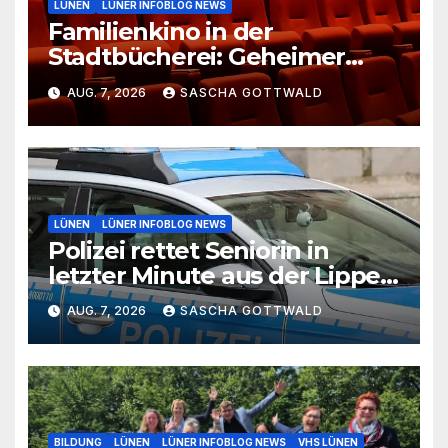
LÜNEN
LÜNER INFOBLOG NEWS
Familienkino in der
Stadtbücherei: Geheimer
Film bei freiem Eintritt
AUG. 7, 2026
SASCHA GOTTWALD
LÜNEN
LÜNER INFOBLOG NEWS
Polizei rettet Seniorin in
letzter Minute aus der Lippe
bei Lünen
AUG. 7, 2026
SASCHA GOTTWALD
BILDUNG
LÜNEN
LÜNER INFOBLOG NEWS
VHS LÜNEN