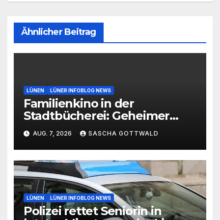
Ähnlicher Beitrag
LÜNEN
LÜNER INFOBLOG NEWS
Familienkino in der
Stadtbücherei: Geheimer
Film bei freiem Eintritt
AUG. 7, 2026
SASCHA GOTTWALD
LÜNEN
LÜNER INFOBLOG NEWS
Polizei rettet Seniorin in