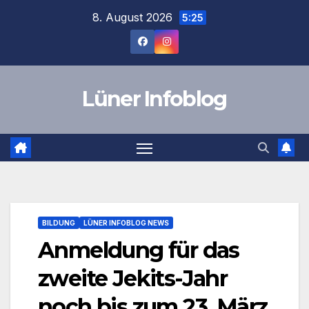
Zum
8. August 2026
5:25
Inhalt
springen
Lüner Infoblog
BILDUNG
LÜNER INFOBLOG NEWS
Anmeldung für das
zweite Jekits-Jahr
noch bis zum 23. März