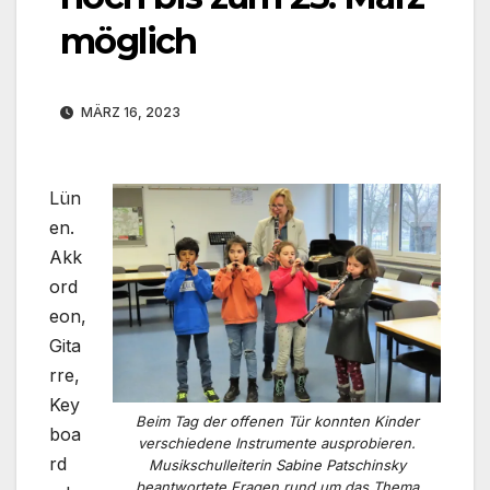
möglich
MÄRZ 16, 2023
Lün
en.
Akk
ord
eon,
Gita
rre,
Key
Beim Tag der offenen Tür konnten Kinder
boa
verschiedene Instrumente ausprobieren.
rd
Musikschulleiterin Sabine Patschinsky
beantwortete Fragen rund um das Thema