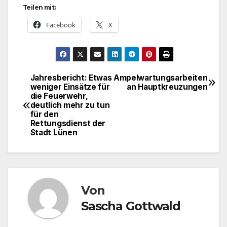
Teilen mit:
Facebook
X
Jahresbericht: Etwas
Ampelwartungsarbeiten
Beitragsnavigation
weniger Einsätze für
an Hauptkreuzungen
die Feuerwehr,
deutlich mehr zu tun
für den
Rettungsdienst der
Stadt Lünen
Von
Sascha Gottwald