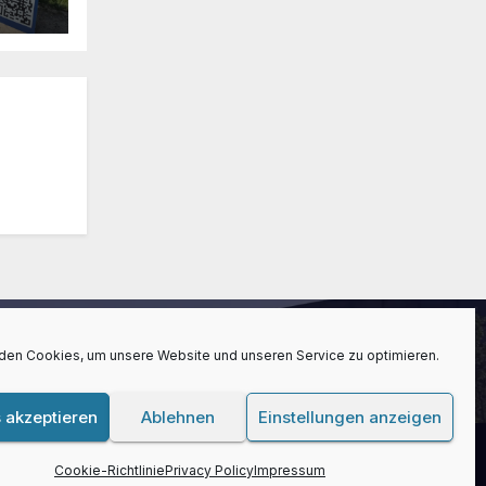
den Cookies, um unsere Website und unseren Service zu optimieren.
 akzeptieren
Ablehnen
Einstellungen anzeigen
blog
Kontakt
Impressum
Privacy Policy
Cookie-Richtlinie (EU)
Home
Cookie-Richtlinie
Privacy Policy
Impressum