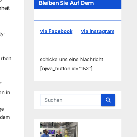
Bleiben Sie Auf Dem
hheit
Laufenden
via Facebook
via Instagram
ty-
rbeit
schicke uns eine Nachricht
[njwa_button id=“183″]
“
en in
ge
t dem