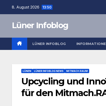
Zum
8. August 2026
13:50
Inhalt
springen
Lüner Infoblog
LÜNER INFOBLOG
INFORMATION
LÜNEN
LÜNER INFOBLOG NEWS
MITMACH.RAUM
Upcycling und InnoT
für den Mitmach.