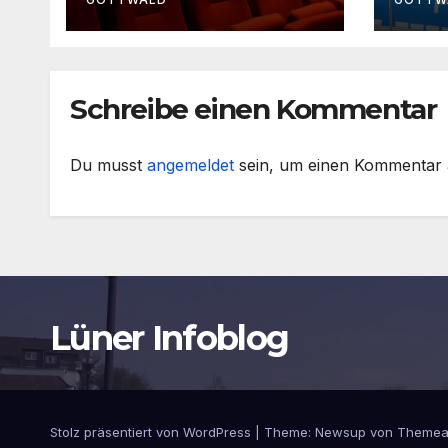
Schreibe einen Kommentar
Du musst
angemeldet
sein, um einen Kommentar
Lüner Infoblog
Stolz präsentiert von WordPress
|
Theme:
Newsup
von
Themea