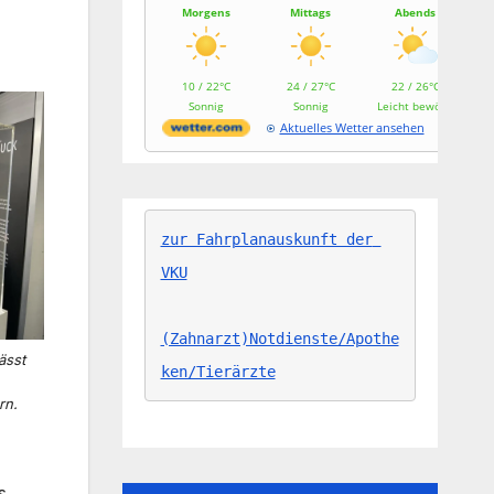
Morgens
Mittags
Abends
10 / 22°C
24 / 27°C
22 / 26°C
Sonnig
Sonnig
Leicht bewölkt
Aktuelles Wetter ansehen
zur Fahrplanauskunft der 
VKU
(Zahnarzt)Notdienste/Apothe
ässt
ken/Tierärzte
rn.
s