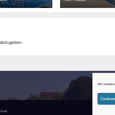
neue Formate
 abzugeben.
Wir verwen
Cookies
nsar
Lüner Info