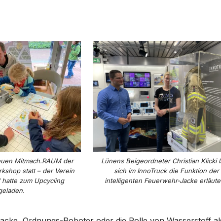
neuen Mitmach.RAUM der
Lünens Beigeordneter Christian Klicki l
kshop statt – der Verein
sich im InnoTruck die Funktion der
“ hatte zum Upcycling
intelligenten Feuerwehr-Jacke erläute
geladen.
r-Jacke, Ordnungs-Roboter oder die Rolle von Wasserstoff al