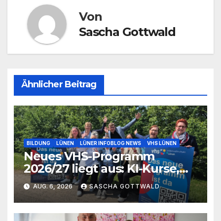
Von
Sascha Gottwald
Ähnlicher Beitrag
BILDUNG
LÜNEN
LÜNER INFOBLOG NEWS
VHS LÜNEN
Neues VHS-Programm
2026/27 liegt aus: KI-Kurse,
IGA-Guides und neue
AUG. 6, 2026
SASCHA GOTTWALD
Formate