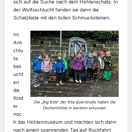
sich auf die Suche nach dem Höhlenschatz. In
der Wolfsschlucht fanden sie dann die
Schatzkiste mit den tollen Schmucksteinen.
Im
Ans
chlu
ss
bes
ucht
en
die
Kind
Die „Big Kids“ der Kita Querstraße haben die
er
Dechenhöhle in Iserlohn erkundet.
noc
h das Höhlenmuseum und machten sich dann
nach einem spannenden Tag auf Rückfahrt