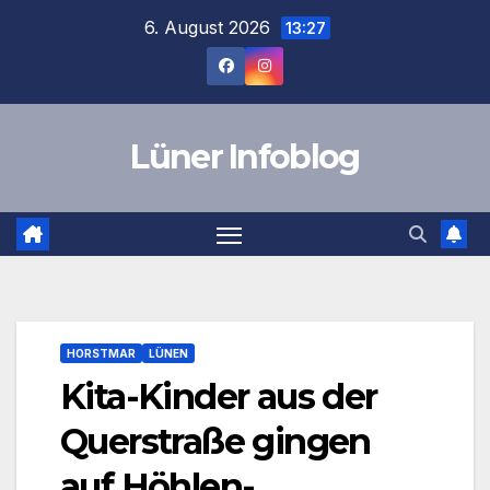
Zum
6. August 2026
13:27
Inhalt
springen
Lüner Infoblog
HORSTMAR
LÜNEN
Kita-Kinder aus der
Querstraße gingen
auf Höhlen-