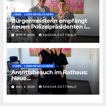
LÜNEN
LÜNER INFOBLOG NEWS
Bürgermeisterin empfängt
neuen Polizeipräsidenten im
Rathaus
AUG. 6, 2026
SASCHA GOTTWALD
LÜNEN
LÜNER INFOBLOG NEWS
Antrittsbesuch im Rathaus:
Neue
Hauptgeschäftsführerin der
AUG. 4, 2026
SASCHA GOTTWALD
Handwerkskammer
Dortmund zu Gast in Lünen