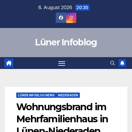
Zum
6. August 2026
20:35
Inhalt
springen
Lüner Infoblog
LÜNER INFOBLOG NEWS
NIEDERADEN
Wohnungsbrand im
Mehrfamilienhaus in
Lünen-Niederaden