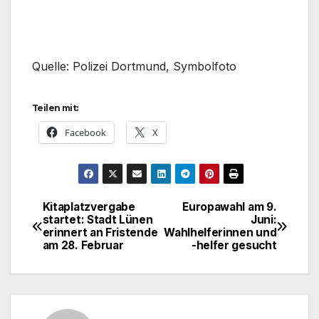
Quelle: Polizei Dortmund, Symbolfoto
Teilen mit:
Facebook
X
Kitaplatzvergabe
Europawahl am 9.
Beitragsnavigation
startet: Stadt Lünen
Juni:
erinnert an Fristende
Wahlhelferinnen und
am 28. Februar
-helfer gesucht