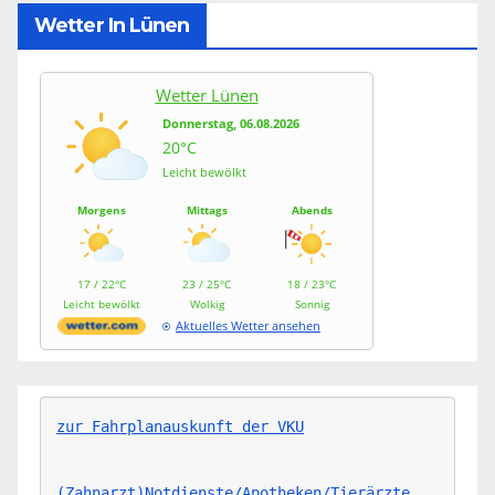
Wetter In Lünen
Wetter Lünen
Donnerstag, 06.08.2026
20°C
Leicht bewölkt
Morgens
Mittags
Abends
17 / 22°C
23 / 25°C
18 / 23°C
Leicht bewölkt
Wolkig
Sonnig
Aktuelles Wetter ansehen
zur Fahrplanauskunft der VKU
(Zahnarzt)Notdienste/Apotheken/Tierärzte