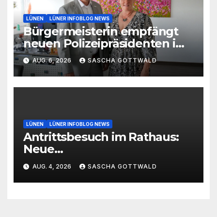
LÜNEN
LÜNER INFOBLOG NEWS
Bürgermeisterin empfängt
neuen Polizeipräsidenten im
Rathaus
AUG. 6, 2026
SASCHA GOTTWALD
LÜNEN
LÜNER INFOBLOG NEWS
Antrittsbesuch im Rathaus:
Neue
Hauptgeschäftsführerin der
AUG. 4, 2026
SASCHA GOTTWALD
Handwerkskammer
Dortmund zu Gast in Lünen