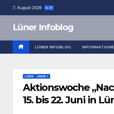
Zum
7. August 2026
6:31
Inhalt
springen
Lüner Infoblog
LÜNER INFOBLOG
INFORMATION
LÜNEN
UMWELT
Aktionswoche „Na
15. bis 22. Juni in L