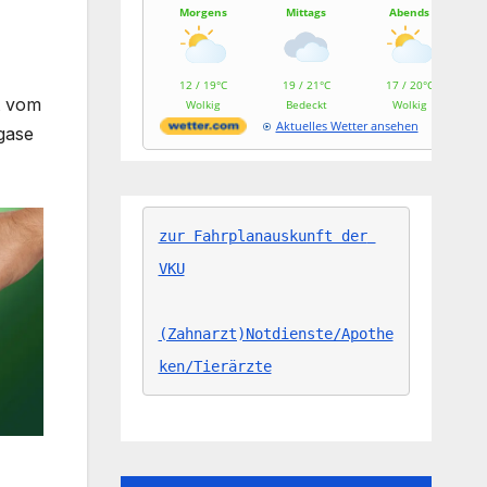
Morgens
Mittags
Abends
12 / 19°C
19 / 21°C
17 / 20°C
t vom
Wolkig
Bedeckt
Wolkig
Aktuelles Wetter ansehen
agase
zur Fahrplanauskunft der 
VKU
(Zahnarzt)Notdienste/Apothe
ken/Tierärzte