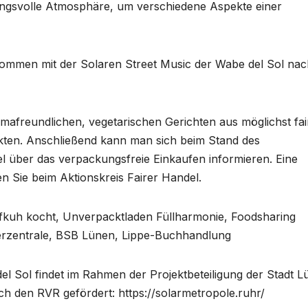
mungsvolle Atmosphäre, um verschiedene Aspekte einer
kommen mit der Solaren Street Music der Wabe del Sol nac
limafreundlichen, vegetarischen Gerichten aus möglichst fai
kten. Anschließend kann man sich beim Stand des
l über das verpackungsfreie Einkaufen informieren. Eine
n Sie beim Aktionskreis Fairer Handel.
pfkuh kocht, Unverpacktladen Füllharmonie, Foodsharing
herzentrale, BSB Lünen, Lippe-Buchhandlung
el Sol findet im Rahmen der Projektbeteiligung der Stadt 
ch den RVR gefördert: https://solarmetropole.ruhr/