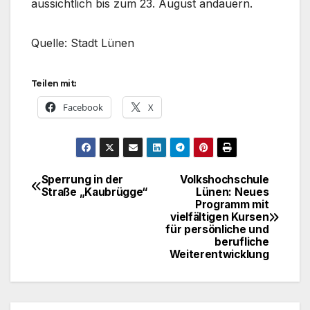
aussichtlich bis zum 23. August andauern.
Quelle: Stadt Lünen
Teilen mit:
Facebook
X
Sperrung in der
Volkshochschule
Beitragsnavigation
Straße „Kaubrügge“
Lünen: Neues
Programm mit
vielfältigen Kursen
für persönliche und
berufliche
Weiterentwicklung