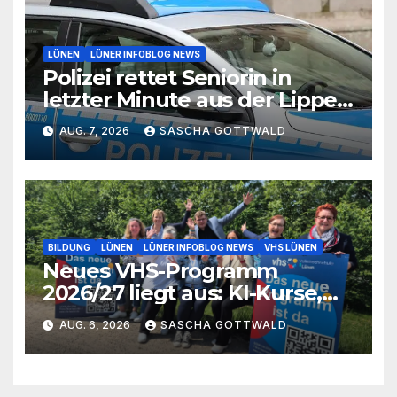
LÜNEN
LÜNER INFOBLOG NEWS
Polizei rettet Seniorin in
letzter Minute aus der Lippe
bei Lünen
AUG. 7, 2026
SASCHA GOTTWALD
BILDUNG
LÜNEN
LÜNER INFOBLOG NEWS
VHS LÜNEN
Neues VHS-Programm
2026/27 liegt aus: KI-Kurse,
IGA-Guides und neue
AUG. 6, 2026
SASCHA GOTTWALD
Formate