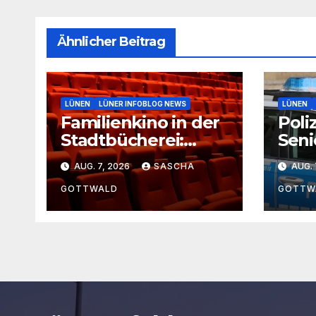
Ähnlicher Beitrag
LÜNEN
LÜNER INFOBLOG NEWS
LÜNEN
Familienkino in der
Poliz
Stadtbücherei:
Seni
Geheimer Film bei
Minu
AUG. 7, 2026
SASCHA
AUG. 
freiem Eintritt
Lipp
GOTTWALD
GOTTW