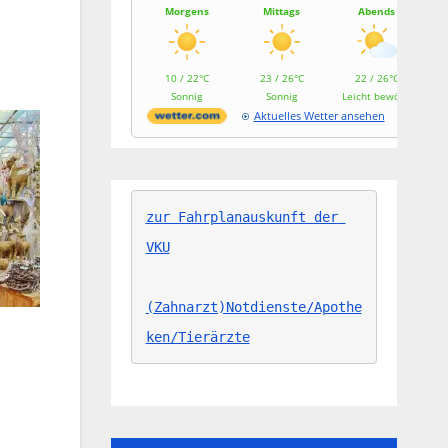
Morgens
Mittags
Abends
10 / 22°C
23 / 26°C
22 / 26°C
Sonnig
Sonnig
Leicht bewölkt
Aktuelles Wetter ansehen
zur Fahrplanauskunft der 
VKU
(Zahnarzt)Notdienste/Apothe
ken/Tierärzte