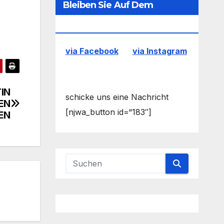
Bleiben Sie Auf Dem
Laufenden
via Facebook
via Instagram
IN
schicke uns eine Nachricht
EN
[njwa_button id=“183″]
EN