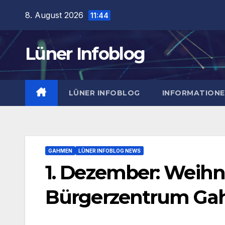
Zum
8. August 2026
11:44
Inhalt
springen
Lüner Infoblog
LÜNER INFOBLOG
INFORMATION
GAHMEN
LÜNER INFOBLOG NEWS
1. Dezember: Weih
Bürgerzentrum G