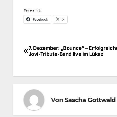
Teilen mit:
Facebook
X
7. Dezember: „Bounce“ – Erfolgreich
Beitragsnavigation
Jovi-Tribute-Band live im Lükaz
Von
Sascha Gottwald