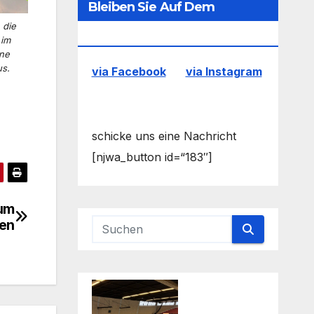
Bleiben Sie Auf Dem
 die
Laufenden
 im
ne
us.
via Facebook
via Instagram
schicke uns eine Nachricht
[njwa_button id=“183″]
zum
en