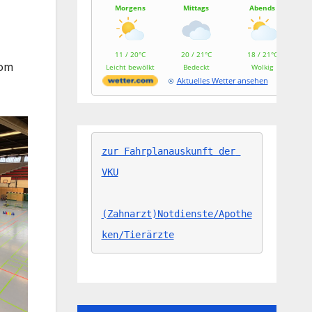
Morgens
Mittags
Abends
11 / 20°C
20 / 21°C
18 / 21°C
vom
Leicht bewölkt
Bedeckt
Wolkig
Aktuelles Wetter ansehen
zur Fahrplanauskunft der 
VKU
(Zahnarzt)Notdienste/Apothe
ken/Tierärzte