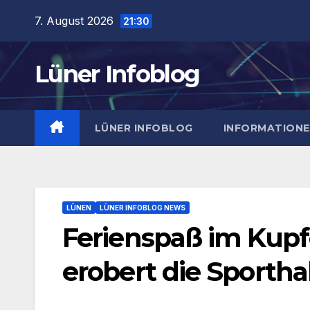
Zum
7. August 2026
21:30
Inhalt
springen
Lüner Infoblog
LÜNER INFOBLOG
INFORMATION
LÜNEN
LÜNER INFOBLOG NEWS
Ferienspaß im Kup
erobert die Sportha