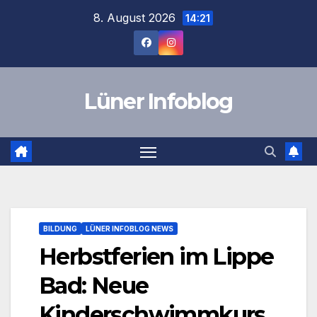
Zum
8. August 2026
14:21
Inhalt
springen
Lüner Infoblog
BILDUNG
LÜNER INFOBLOG NEWS
Herbstferien im Lippe
Bad: Neue
Kinderschwimmkurs