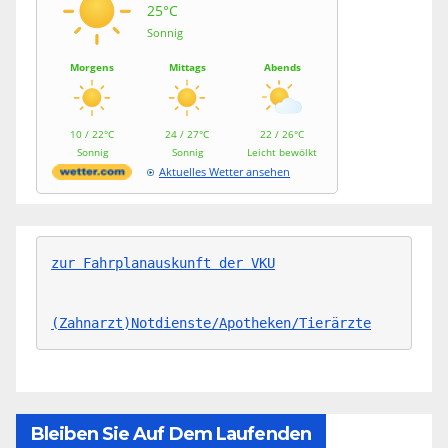
25°C
Sonnig
Morgens
Mittags
Abends
10 / 22°C
24 / 27°C
22 / 26°C
Sonnig
Sonnig
Leicht bewölkt
Aktuelles Wetter ansehen
zur Fahrplanauskunft der VKU
(Zahnarzt)Notdienste/Apotheken/Tierärzte
Bleiben Sie Auf Dem Laufenden