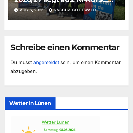
IGA-Guides und neue
AUG. 6, 2026
SASCHA GOTTWALD
Formate
Schreibe einen Kommentar
Du musst
angemeldet
sein, um einen Kommentar
abzugeben.
Wetter In Lünen
Wetter Lünen
Samstag, 08.08.2026