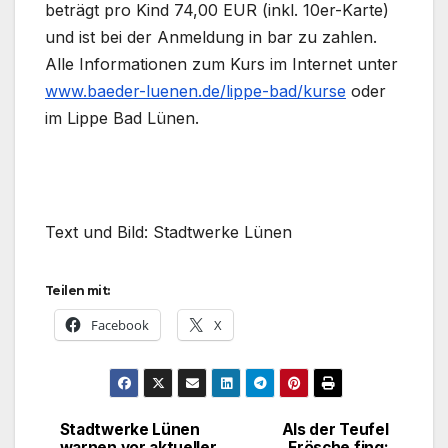
beträgt pro Kind 74,00 EUR (inkl. 10er-Karte)
und ist bei der Anmeldung in bar zu zahlen.
Alle Informationen zum Kurs im Internet unter
www.baeder-luenen.de/lippe-bad/kurse
oder
im Lippe Bad Lünen.
Text und Bild: Stadtwerke Lünen
Teilen mit:
Facebook
X
Stadtwerke Lünen
Als der Teufel
Beitragsnavigation
warnen vor aktueller
Frösche fing: