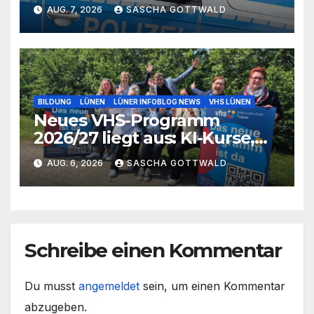
bei Lünen
AUG. 7, 2026
SASCHA GOTTWALD
BILDUNG
LÜNEN
LÜNER INFOBLOG NEWS
VHS LÜNEN
Neues VHS-Programm
2026/27 liegt aus: KI-Kurse,
IGA-Guides und neue
AUG. 6, 2026
SASCHA GOTTWALD
Formate
Schreibe einen Kommentar
Du musst
angemeldet
sein, um einen Kommentar
abzugeben.