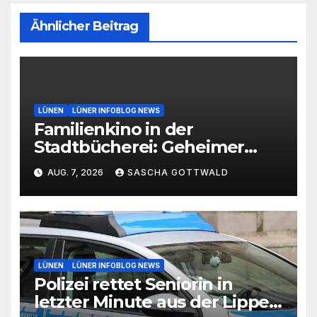
Ähnlicher Beitrag
LÜNEN
LÜNER INFOBLOG NEWS
Familienkino in der
Stadtbücherei: Geheimer
Film bei freiem Eintritt
AUG. 7, 2026
SASCHA GOTTWALD
LÜNEN
LÜNER INFOBLOG NEWS
Polizei rettet Seniorin in
letzter Minute aus der Lippe