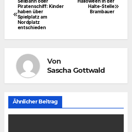
Seilbahn oder
Halloween in der
Beitragsnavigation
Piratenschiff: Kinder
Halte-Stelle
haben über
Brambauer
Spielplatz am
Nordplatz
entschieden
Von
Sascha Gottwald
Ähnlicher Beitrag