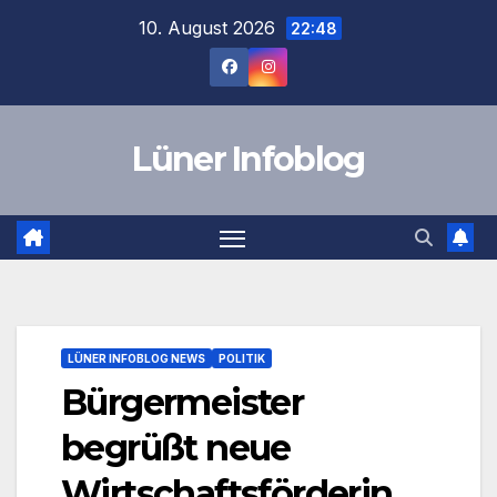
Zum
10. August 2026
22:48
Inhalt
springen
Lüner Infoblog
LÜNER INFOBLOG NEWS
POLITIK
Bürgermeister
begrüßt neue
Wirtschaftsförderin