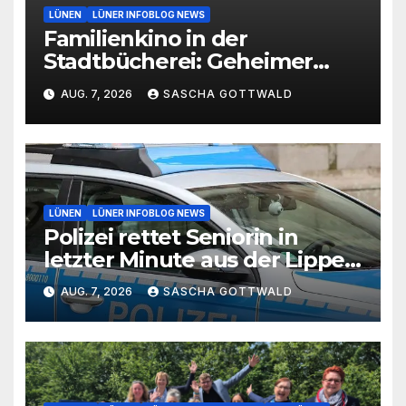
LÜNEN
LÜNER INFOBLOG NEWS
Familienkino in der
Stadtbücherei: Geheimer
Film bei freiem Eintritt
AUG. 7, 2026
SASCHA GOTTWALD
LÜNEN
LÜNER INFOBLOG NEWS
Polizei rettet Seniorin in
letzter Minute aus der Lippe
bei Lünen
AUG. 7, 2026
SASCHA GOTTWALD