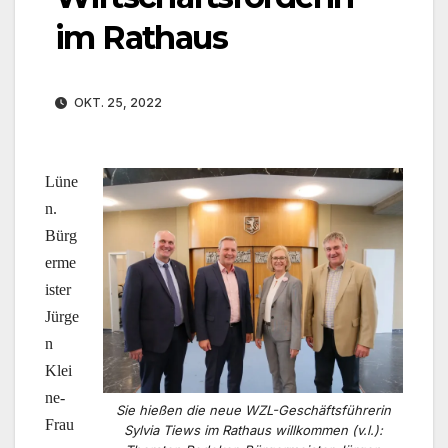
im Rathaus
OKT. 25, 2022
Lüne
n.
Bürg
erme
ister
Jürge
n
Klei
ne-
Sie hießen die neue WZL-Geschäftsführerin
Frau
Sylvia Tiews im Rathaus willkommen (v.l.):