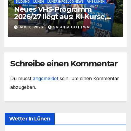
BILDUNG
LÜNEN
LÜNER INFOBLOG NEWS
VHS LÜNEN
Neues VHS-Programm
2026/27 liegt aus: KI-Kurse,
IGA-Guides und neue
AUG. 6, 2026
SASCHA GOTTWALD
Formate
Schreibe einen Kommentar
Du musst
angemeldet
sein, um einen Kommentar
abzugeben.
Wetter In Lünen