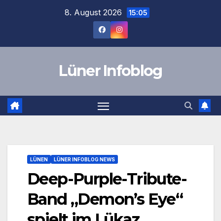
Zum
8. August 2026
15:05
Inhalt
springen
Lüner Infoblog
LÜNEN
LÜNER INFOBLOG NEWS
Deep-Purple-Tribute-
Band „Demon’s Eye“
spielt im Lükaz