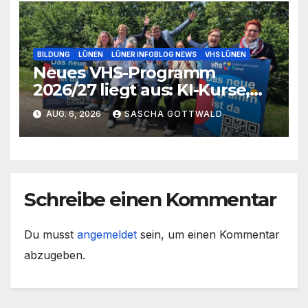
BILDUNG
LÜNEN
LÜNER INFOBLOG NEWS
VHS LÜNEN
Neues VHS-Programm
2026/27 liegt aus: KI-Kurse,
IGA-Guides und neue
AUG. 6, 2026
SASCHA GOTTWALD
Formate
Schreibe einen Kommentar
Du musst
angemeldet
sein, um einen Kommentar
abzugeben.