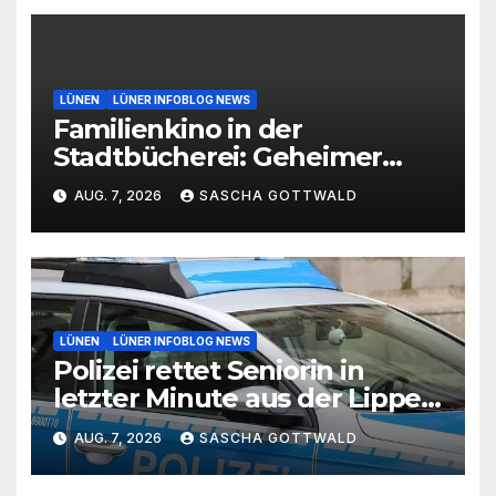
LÜNEN
LÜNER INFOBLOG NEWS
Familienkino in der
Stadtbücherei: Geheimer
Film bei freiem Eintritt
AUG. 7, 2026
SASCHA GOTTWALD
LÜNEN
LÜNER INFOBLOG NEWS
Polizei rettet Seniorin in
letzter Minute aus der Lippe
bei Lünen
AUG. 7, 2026
SASCHA GOTTWALD