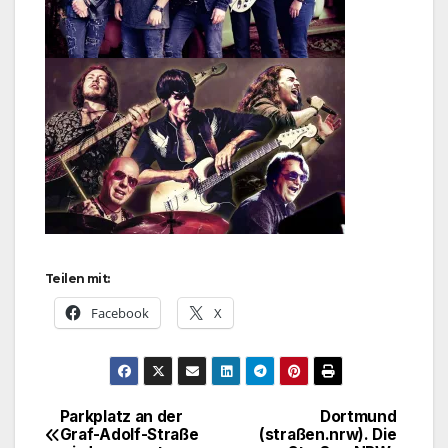
Teilen mit:
Facebook
X
Parkplatz an der
Dortmund
Beitragsnavigation
Graf-Adolf-Straße
(straßen.nrw). Die