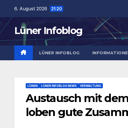
Zum
6. August 2026
21:20
Inhalt
springen
Lüner Infoblog
LÜNER INFOBLOG
INFORMATION
LÜNEN
LÜNER INFOBLOG NEWS
VERWALTUNG
Austausch mit dem 
loben gute Zusam