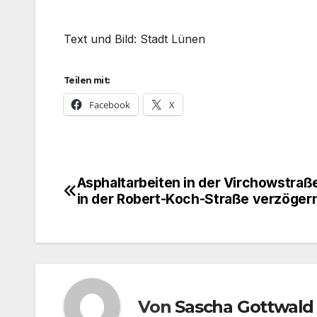
Text und Bild: Stadt Lünen
Teilen mit:
Facebook
X
Asphaltarbeiten in der Virchowstraß
Beitragsnavigation
in der Robert-Koch-Straße verzögern
Von
Sascha Gottwald