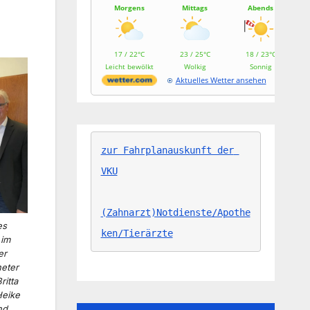
Morgens
Mittags
Abends
17 / 22°C
23 / 25°C
18 / 23°C
Leicht bewölkt
Wolkig
Sonnig
Aktuelles Wetter ansehen
zur Fahrplanauskunft der 
VKU
(Zahnarzt)Notdienste/Apothe
es
ken/Tierärzte
 im
er
neter
ritta
Heike
nd