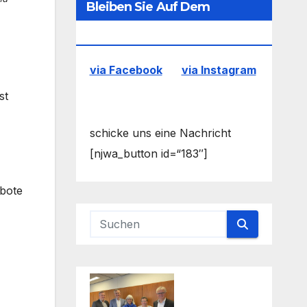
Bleiben Sie Auf Dem
Laufenden
via Facebook
via Instagram
st
schicke uns eine Nachricht
[njwa_button id=“183″]
ebote