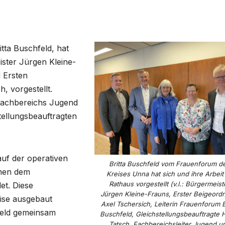
tta Buschfeld, hat
ster Jürgen Kleine-
 Ersten
, vorgestellt.
 Fachbereichs Jugend
tellungsbeauftragten
 auf der operativen
Britta Buschfeld vom Frauenforum d
chen dem
Kreises Unna hat sich und ihre Arbeit
Rathaus vorgestellt (v.l.: Bürgermeist
et. Diese
Jürgen Kleine-Frauns, Erster Beigeord
eise ausgebaut
Axel Tschersich, Leiterin Frauenforum B
feld gemeinsam
Buschfeld, Gleichstellungsbeauftragte 
Tatsch, Fachbereichsleiter Jugend u