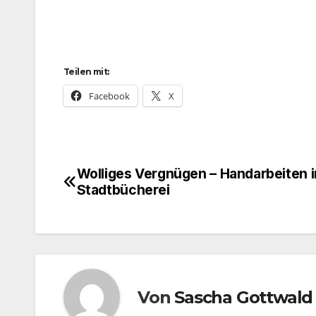
Teilen mit:
Facebook
X
Wolliges Vergnügen – Handarbeiten i
Beitragsnavigation
Stadtbücherei
Von
Sascha Gottwald