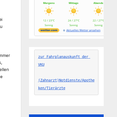
Morgens
Mittags
Abends
ei
12 / 23°C
24 / 27°C
22 / 27°C
Sonnig
Sonnig
Sonnig
zu
Aktuelles Wetter ansehen
ummer
zur Fahrplanauskunft der 
s,
VKU
ellen
ne
(Zahnarzt)Notdienste/Apothe
ken/Tierärzte