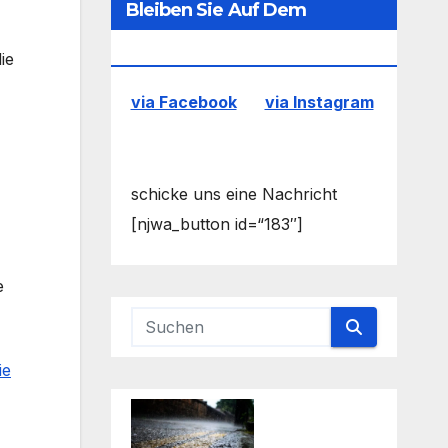
Bleiben Sie Auf Dem
Laufenden
ie
via Facebook
via Instagram
schicke uns eine Nachricht
[njwa_button id=“183″]
e
ie