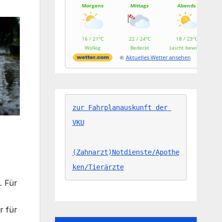
Morgens
Mittags
Abends
16 / 21°C
22 / 24°C
18 / 23°C
Wolkig
Bedeckt
Leicht bewölkt
Aktuelles Wetter ansehen
zur Fahrplanauskunft der 
VKU
(Zahnarzt)Notdienste/Apothe
ken/Tierärzte
. Für
r für