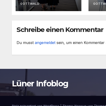
Handwerkskammer
am 3
GOTTWALD
GOTTW
Dortmund zu Gast
in Lünen
Schreibe einen Kommentar
Du musst
angemeldet
sein, um einen Kommentar
Lüner Infoblog
Stolz präsentiert von WordPress
|
Theme:
Newsup
von
Themea