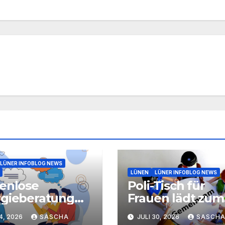
LÜNER INFOBLOG NEWS
LÜNEN
LÜNER INFOBLOG NEWS
enlose
Poli-Tisch für
gieberatung
Frauen lädt zum
Austausch über
4, 2026
SASCHA
JULI 30, 2026
SASCH
äudesanierung
Politik und