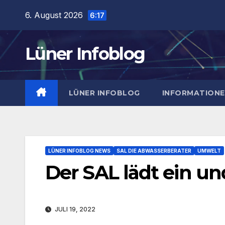
Zum
6. August 2026
6:17
Inhalt
springen
Lüner Infoblog
LÜNER INFOBLOG
INFORMATION
LÜNER INFOBLOG NEWS
SAL DIE ABWASSERBERATER
UMWELT
Der SAL lädt ein und
JULI 19, 2022