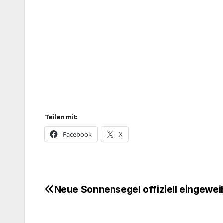
Teilen mit:
Facebook
X
Neue Sonnensegel offiziell eingewei
Beitragsnavigation