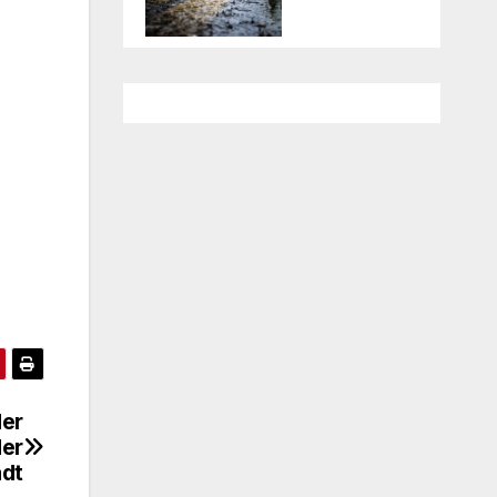
der
der
adt