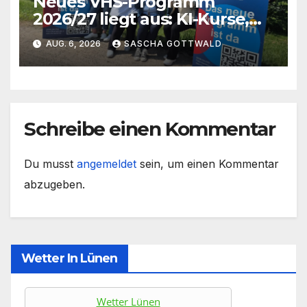
Neues VHS-Programm
2026/27 liegt aus: KI-Kurse,
IGA-Guides und neue
AUG. 6, 2026
SASCHA GOTTWALD
Formate
Schreibe einen Kommentar
Du musst
angemeldet
sein, um einen Kommentar
abzugeben.
Wetter In Lünen
Wetter Lünen