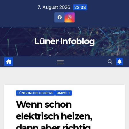
Zum
7. August 2026
22:38
Inhalt
springen
Lüner Infoblog
LÜNER INFOBLOG NEWS
UMWELT
Wenn schon
elektrisch heizen,
dann aber richtig