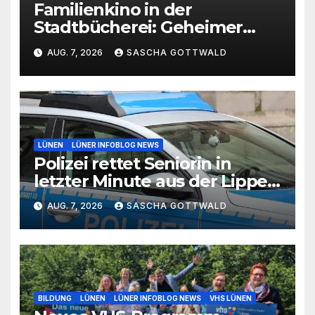
Familienkino in der
Stadtbücherei: Geheimer
Film bei freiem Eintritt
AUG. 7, 2026
SASCHA GOTTWALD
LÜNEN
LÜNER INFOBLOG NEWS
Polizei rettet Seniorin in
letzter Minute aus der Lippe
bei Lünen
AUG. 7, 2026
SASCHA GOTTWALD
BILDUNG
LÜNEN
LÜNER INFOBLOG NEWS
VHS LÜNEN