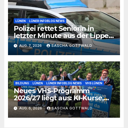
LÜNEN
LÜNER INFOBLOG NEWS
Polizei rettet Seniorin in
letzter Minute aus der Lippe
bei Lünen
AUG. 7, 2026
SASCHA GOTTWALD
BILDUNG
LÜNEN
LÜNER INFOBLOG NEWS
VHS LÜNEN
Neues VHS-Programm
2026/27 liegt aus: KI-Kurse,
IGA-Guides und neue
AUG. 6, 2026
SASCHA GOTTWALD
Formate