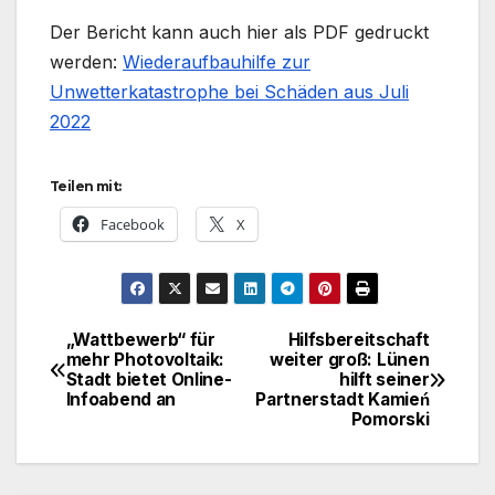
Der Bericht kann auch hier als PDF gedruckt
werden:
Wiederaufbauhilfe zur
Unwetterkatastrophe bei Schäden aus Juli
2022
Teilen mit:
Facebook
X
„Wattbewerb“ für
Hilfsbereitschaft
Beitragsnavigation
mehr Photovoltaik:
weiter groß: Lünen
Stadt bietet Online-
hilft seiner
Infoabend an
Partnerstadt Kamień
Pomorski