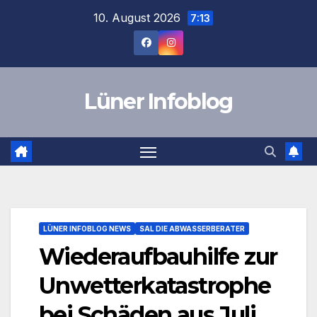
Zum
10. August 2026
7:13
Inhalt
springen
Lüner Infoblog
LÜNER INFOBLOG NEWS
SAL DIE ABWASSERBERATER
Wiederaufbauhilfe zur
Unwetterkatastrophe
bei Schäden aus Juli