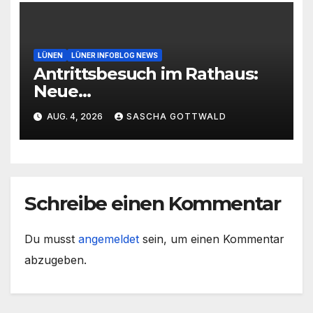
LÜNEN
LÜNER INFOBLOG NEWS
Antrittsbesuch im Rathaus:
Neue
Hauptgeschäftsführerin der
AUG. 4, 2026
SASCHA GOTTWALD
Handwerkskammer
Dortmund zu Gast in Lünen
Schreibe einen Kommentar
Du musst
angemeldet
sein, um einen Kommentar
abzugeben.