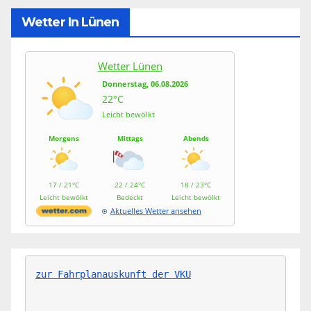
Wetter In Lünen
Wetter Lünen
Donnerstag, 06.08.2026
22°C
Leicht bewölkt
Morgens
Mittags
Abends
17 / 21°C
22 / 24°C
18 / 23°C
Leicht bewölkt
Bedeckt
Leicht bewölkt
Aktuelles Wetter ansehen
zur Fahrplanauskunft der VKU