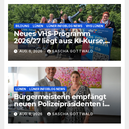
BILDUNG
LÜNEN
LÜNER INFOBLOG NEWS
VHS LÜNEN
Neues VHS-Programm
2026/27 liegt aus: KI-Kurse,
IGA-Guides und neue
AUG. 6, 2026
SASCHA GOTTWALD
Formate
LÜNEN
LÜNER INFOBLOG NEWS
Bürgermeisterin empfängt
neuen Polizeipräsidenten im
Rathaus
AUG. 6, 2026
SASCHA GOTTWALD