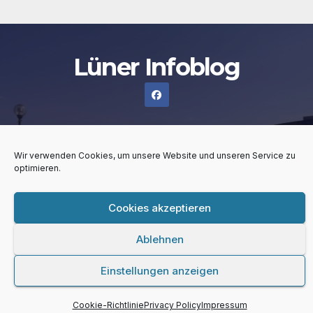
Lüner Infoblog
Wir verwenden Cookies, um unsere Website und unseren Service zu
Stolz präsentiert von WordPress
|
Theme:
Newsup
von
optimieren.
Themeansar
Cookies akzeptieren
Lüner Infoblog
Kontakt
Impressum
Privacy Policy
Ablehnen
Cookie-Richtlinie (EU)
Home
Einstellungen anzeigen
Cookie-Richtlinie
Privacy Policy
Impressum