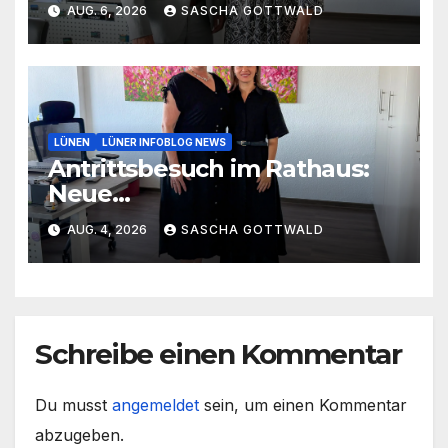
Rathaus
AUG. 6, 2026
SASCHA GOTTWALD
LÜNEN
LÜNER INFOBLOG NEWS
Antrittsbesuch im Rathaus:
Neue
Hauptgeschäftsführerin der
AUG. 4, 2026
SASCHA GOTTWALD
Handwerkskammer
Dortmund zu Gast in Lünen
Schreibe einen Kommentar
Du musst
angemeldet
sein, um einen Kommentar
abzugeben.