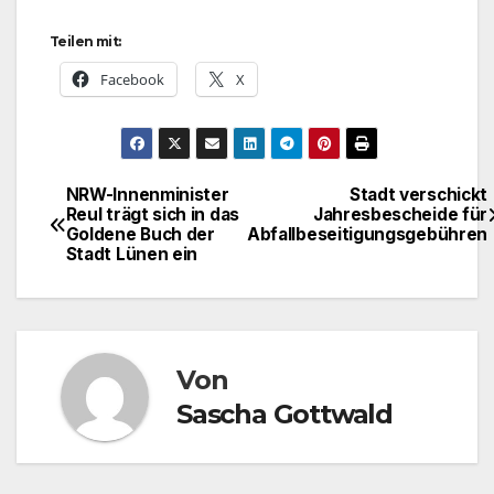
Teilen mit:
Facebook
X
NRW-Innenminister
Stadt verschickt
Beitragsnavigation
Reul trägt sich in das
Jahresbescheide für
Goldene Buch der
Abfallbeseitigungsgebühren
Stadt Lünen ein
Von
Sascha Gottwald