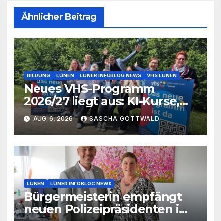
Ähnlicher Beitrag
BILDUNG
LÜNEN
LÜNER INFOBLOG NEWS
VHS LÜNEN
Neues VHS-Programm
2026/27 liegt aus: KI-Kurse,
IGA-Guides und neue
AUG. 6, 2026
SASCHA GOTTWALD
Formate
LÜNEN
LÜNER INFOBLOG NEWS
Bürgermeisterin empfängt
neuen Polizeipräsidenten im