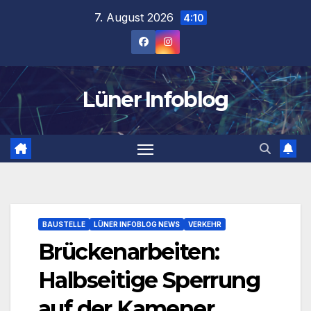
Zum
7. August 2026
4:10
Inhalt
springen
Lüner Infoblog
BAUSTELLE
LÜNER INFOBLOG NEWS
VERKEHR
Brückenarbeiten:
Halbseitige Sperrung
auf der Kamener