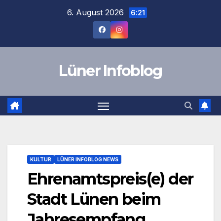
Zum
6. August 2026
6:21
Inhalt
springen
Lüner Infoblog
KULTUR
LÜNER INFOBLOG NEWS
Ehrenamtspreis(e) der
Stadt Lünen beim
Jahresempfang