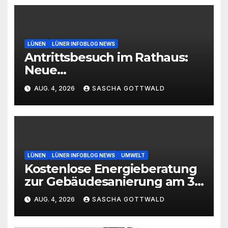
LÜNEN
LÜNER INFOBLOG NEWS
Antrittsbesuch im Rathaus:
Neue
Hauptgeschäftsführerin der
AUG. 4, 2026
SASCHA GOTTWALD
Handwerkskammer
Dortmund zu Gast in Lünen
LÜNEN
LÜNER INFOBLOG NEWS
UMWELT
Kostenlose Energieberatung
zur Gebäudesanierung am 3.
September
AUG. 4, 2026
SASCHA GOTTWALD