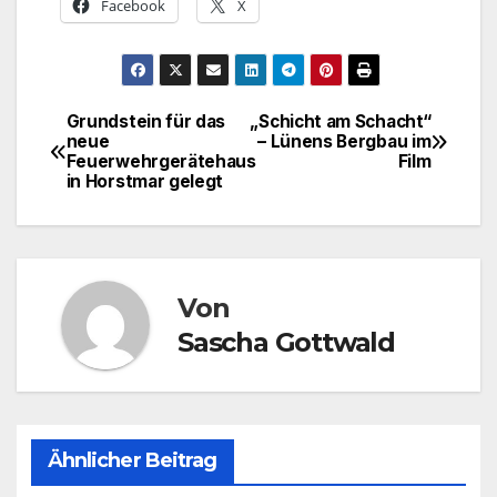
Facebook
X
Grundstein für das
„Schicht am Schacht“
Beitragsnavigation
neue
– Lünens Bergbau im
Feuerwehrgerätehaus
Film
in Horstmar gelegt
Von
Sascha Gottwald
Ähnlicher Beitrag