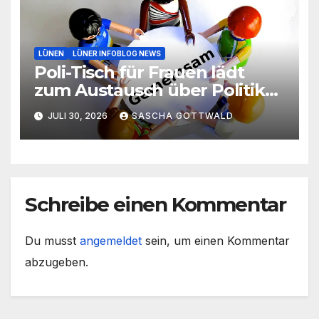
LÜNEN
LÜNER INFOBLOG NEWS
Poli-Tisch für Frauen lädt
zum Austausch über Politik
und Gesellschaft ein
JULI 30, 2026
SASCHA GOTTWALD
Schreibe einen Kommentar
Du musst
angemeldet
sein, um einen Kommentar
abzugeben.