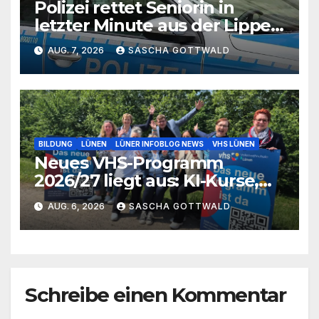
Polizei rettet Seniorin in
letzter Minute aus der Lippe
bei Lünen
AUG. 7, 2026
SASCHA GOTTWALD
BILDUNG
LÜNEN
LÜNER INFOBLOG NEWS
VHS LÜNEN
Neues VHS-Programm
2026/27 liegt aus: KI-Kurse,
IGA-Guides und neue
AUG. 6, 2026
SASCHA GOTTWALD
Formate
Schreibe einen Kommentar