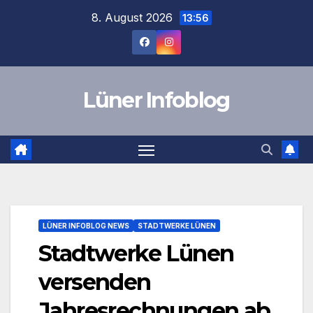
Zum
8. August 2026
13:56
Inhalt
springen
Lüner Infoblog
LÜNER INFOBLOG NEWS
STADTWERKE LÜNEN
Stadtwerke Lünen
versenden
Jahresrechnungen ab