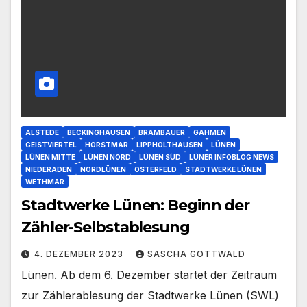
ALSTEDE
BECKINGHAUSEN
BRAMBAUER
GAHMEN
GEISTVIERTEL
HORSTMAR
LIPPHOLTHAUSEN
LÜNEN
LÜNEN MITTE
LÜNEN NORD
LÜNEN SÜD
LÜNER INFOBLOG NEWS
NIEDERADEN
NORDLÜNEN
OSTERFELD
STADTWERKE LÜNEN
WETHMAR
Stadtwerke Lünen: Beginn der
Zähler-Selbstablesung
4. DEZEMBER 2023
SASCHA GOTTWALD
Lünen. Ab dem 6. Dezember startet der Zeitraum
zur Zählerablesung der Stadtwerke Lünen (SWL)