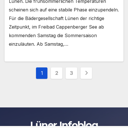
Lünen. Die frühsommerlichen Temperaturen
scheinen sich auf eine stabile Phase einzupendeln.
Für die Bädergesellschaft Lünen der richtige
Zeitpunkt, im Freibad Cappenberger See ab
kommenden Samstag die Sommersaison
einzuläuten. Ab Samstag,…
Seitennummerierung
1
2
3
der
Beiträge
Lüner Infoblog