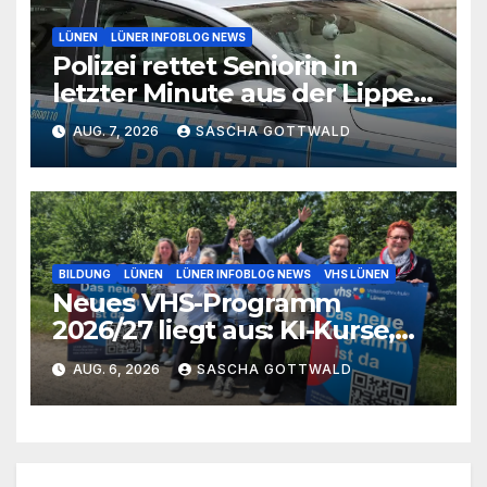
LÜNEN
LÜNER INFOBLOG NEWS
Polizei rettet Seniorin in
letzter Minute aus der Lippe
bei Lünen
AUG. 7, 2026
SASCHA GOTTWALD
BILDUNG
LÜNEN
LÜNER INFOBLOG NEWS
VHS LÜNEN
Neues VHS-Programm
2026/27 liegt aus: KI-Kurse,
IGA-Guides und neue
AUG. 6, 2026
SASCHA GOTTWALD
Formate