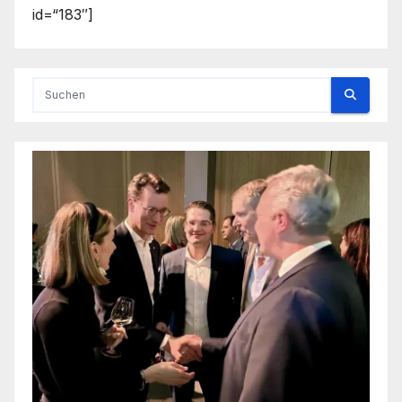
id=“183″]