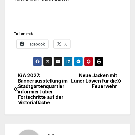
Teilen mit:
Facebook
X
IGA 2027:
Neue Jacken mit
Beitragsnavigation
Bannerausstellung im
Lüner Löwen für die
Stadtgartenquartier
Feuerwehr
informiert über
Fortschritte auf der
Viktoriafläche