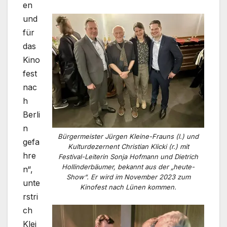
en
und
für
das
Kino
fest
nac
h
Berli
n
Bürgermeister Jürgen Kleine-Frauns (l.) und
gefa
Kulturdezernent Christian Klicki (r.) mit
hre
Festival-Leiterin Sonja Hofmann und Dietrich
Hollinderbäumer, bekannt aus der „heute-
n“,
Show“. Er wird im November 2023 zum
unte
Kinofest nach Lünen kommen.
rstri
ch
Klei