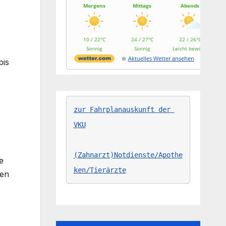
Morgens
Mittags
Abends
10 / 22°C
24 / 27°C
22 / 26°C
Sonnig
Sonnig
Leicht bewölkt
Aktuelles Wetter ansehen
bis
zur Fahrplanauskunft der 
VKU
(Zahnarzt)Notdienste/Apothe
e
ken/Tierärzte
men