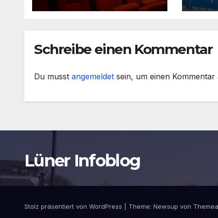
Schreibe einen Kommentar
Du musst
angemeldet
sein, um einen Kommentar
Lüner Infoblog
Stolz präsentiert von WordPress
|
Theme:
Newsup
von
Themea