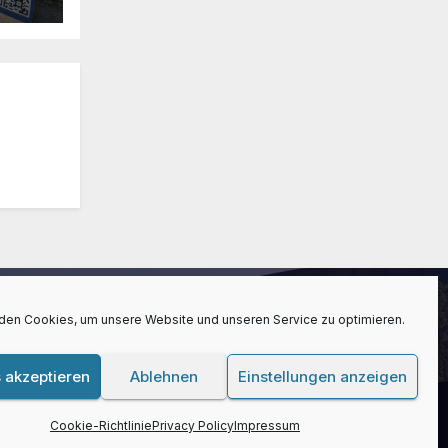
den Cookies, um unsere Website und unseren Service zu optimieren.
 akzeptieren
Ablehnen
Einstellungen anzeigen
blog
Kontakt
Impressum
Privacy Policy
Cookie-Richtlinie (EU)
Home
Cookie-Richtlinie
Privacy Policy
Impressum