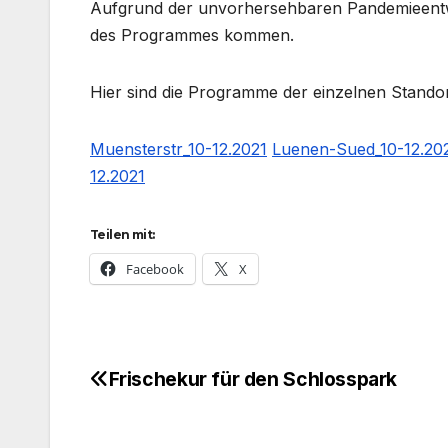
Aufgrund der unvorhersehbaren Pandemieentwi
des Programmes kommen.
Hier sind die Programme der einzelnen Standor
Muensterstr_10-12.2021
Luenen-Sued_10-12.20
12.2021
Teilen mit:
Facebook
X
Frischekur für den Schlosspark
Beitragsnavigation