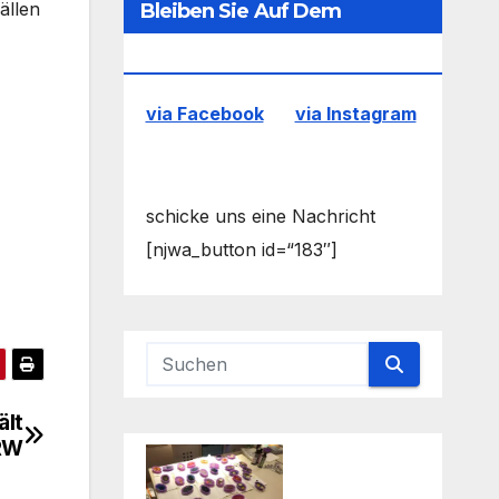
ällen
Bleiben Sie Auf Dem
Laufenden
via Facebook
via Instagram
schicke uns eine Nachricht
[njwa_button id=“183″]
ält
NRW