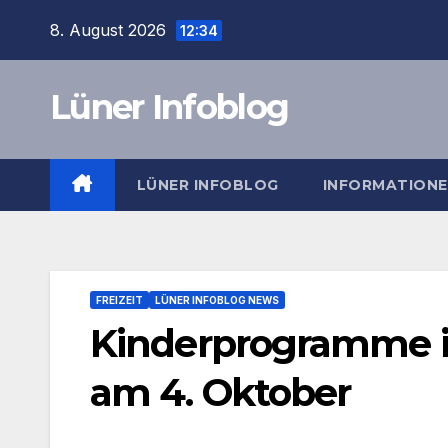
Zum
8. August 2026
12:34
Inhalt
springen
Lüner Infoblog
LÜNER INFOBLOG
INFORMATION
FREIZEIT
LÜNER INFOBLOG NEWS
Kinderprogramme in
am 4. Oktober