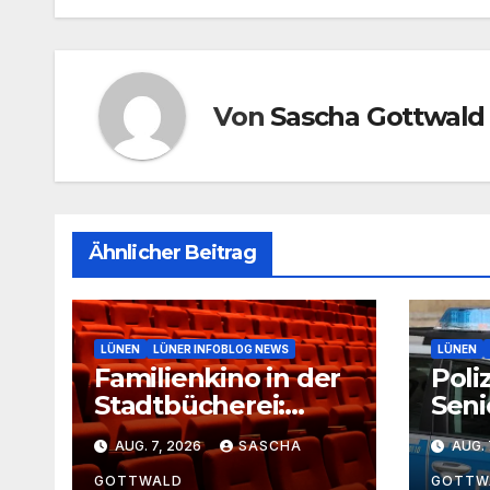
Von
Sascha Gottwald
Ähnlicher Beitrag
LÜNEN
LÜNER INFOBLOG NEWS
LÜNEN
Familienkino in der
Poliz
Stadtbücherei:
Seni
Geheimer Film bei
Minu
AUG. 7, 2026
SASCHA
AUG. 
freiem Eintritt
Lipp
GOTTWALD
GOTTW