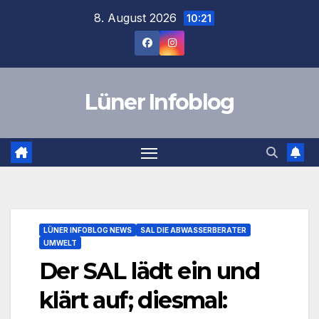
Zum
8. August 2026
10:21
Inhalt
springen
Lüner Infoblog
LÜNER INFOBLOG NEWS
SAL DIE ABWASSERBERATER
UMWELT
Der SAL lädt ein und
klärt auf; diesmal: