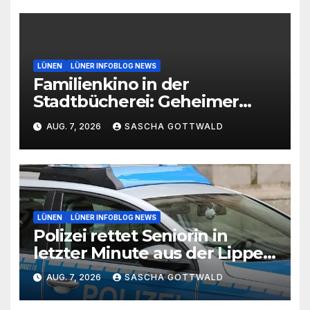
LÜNEN
LÜNER INFOBLOG NEWS
Familienkino in der
Stadtbücherei: Geheimer
Film bei freiem Eintritt
AUG. 7, 2026
SASCHA GOTTWALD
LÜNEN
LÜNER INFOBLOG NEWS
Polizei rettet Seniorin in
letzter Minute aus der Lippe
bei Lünen
AUG. 7, 2026
SASCHA GOTTWALD